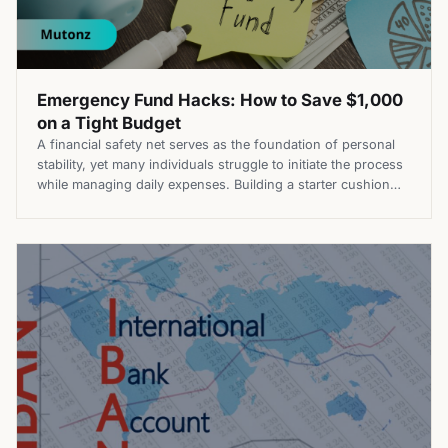
Emergency Fund Hacks: How to Save $1,000
on a Tight Budget
A financial safety net serves as the foundation of personal
stability, yet many individuals struggle to initiate the process
while managing daily expenses. Building a starter cushion
provides a psychological and fiscal barrier against
unexpected car repairs, medical bills, or sudden job
transitions. By utilizing specific emergency fund hacks, a
dedicated saver can accumulate $1,000 […]