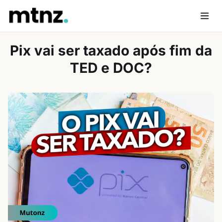
Skip
to
Men
content
Pix vai ser taxado após fim da
TED e DOC?