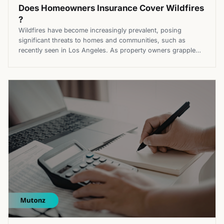
Does Homeowners Insurance Cover Wildfires​
?
Wildfires have become increasingly prevalent, posing
significant threats to homes and communities, such as
recently seen in Los Angeles. As property owners grapple
with the potential devastation, many ask themselves if
homeowners insurance does cover wildfires or not.
Homeowners insurance is a contract between a homeowner
and an insurance company that provides financial protection
against […]